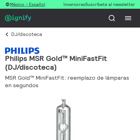
México - Español
Inversores
Suscríbete al newsletter
DJ/discoteca
Philips MSR Gold™ MiniFastFit
(DJ/discoteca)
MSR Gold™ MiniFastFit: reemplazo de lámparas
en segundos