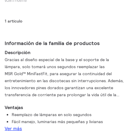
928177105115
1 artículo
Información de la familia de productos
Descripción
Gracias al diseño especial de la base y el soporte de la
lámpara, solo tomará unos segundos reemplazar las
MSR Gold™ MiniFastFit, para asegurar la continuidad del
entretenimiento en las discotecas sin interrupciones. Además,
los innovadores pines dorados garantizan una excelente
transferencia de corriente para prolongar la vida útil de la
lámpara y del soporte de la lámpara y, por lo tanto, reducir los
Ventajas
costos de reemplazo de la lámpara. El tamaño compacto de la
Reemplazo de lámparas en solo segundos
lámpara permite diseñar luminarias de fácil manipulación y
Fácil manejo, luminarias más pequeñas y livianas
tamaño compacto, mientras que el arco muy corto
Ver más
proporciona una alta percepción de brillo y un haz de gran