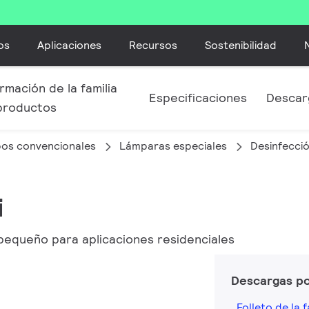
os
Aplicaciones
Recursos
Sostenibilidad
rmación de la familia
Especificaciones
Descar
productos
bos convencionales
Lámparas especiales
Desinfecci
i
pequeño para aplicaciones residenciales
Descargas p
Folleto de la f