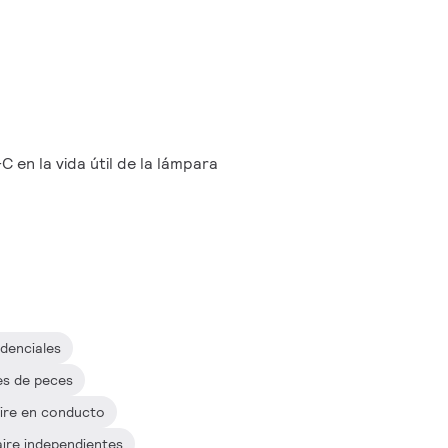
 en la vida útil de la lámpara
a
denciales
es de peces
aire en conducto
aire independientes