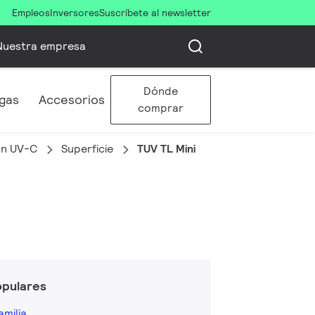
Empleos
Inversores
Suscríbete al newsletter
Nuestra empresa
Dónde
gas
Accesorios
comprar
ón UV-C
Superficie
TUV TL Mini
opulares
amilia