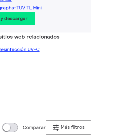
graphs-TUV TL Mini
 y descargar
sitios web relacionados
desinfección UV-C
Más filtros
Comparar