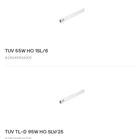
TUV 55W HO 1SL/6
928049504003
TUV TL-D 95W HO SLV/25
928049804006