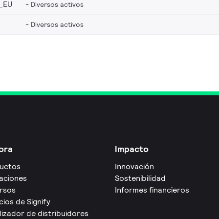
_EU
Diversos activos
Diversos activos
ora
Impacto
uctos
Innovación
caciones
Sostenibilidad
rsos
Informes financieros
cios de Signify
izador de distribuidores