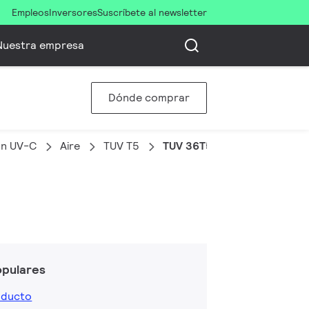
Empleos
Inversores
Suscríbete al newsletter
Nuestra empresa
Dónde comprar
ón UV-C
Aire
TUV T5
TUV 36T5 SP NO/32
opulares
oducto