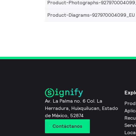
Product-Photographs-927970004099
Product-Diagrams-927970004099_EU
Expl
Av. La Palma no. 6 Col. La
Prod
Herradura, Huixquilucan, Estado
Apli
de México, 52874
Recu
Servi
Contáctanos
Local