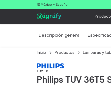
México - Español
Product
Descripción general
Especifica
Inicio
Productos
Lámparas y tu
TUV T5
Philips TUV 36T5