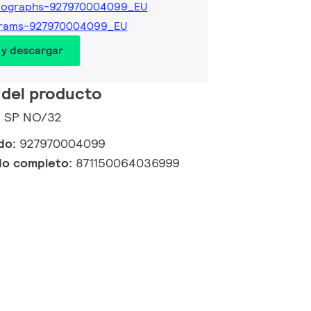
tographs-927970004099_EU
grams-927970004099_EU
 y descargar
 del producto
5 SP NO/32
ido:
927970004099
do completo:
871150064036999