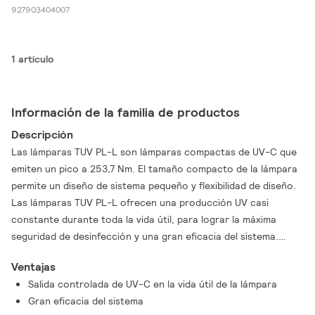
927903404007
1 artículo
Información de la familia de productos
Descripción
Las lámparas TUV PL-L son lámparas compactas de UV-C que
emiten un pico a 253,7 Nm. El tamaño compacto de la lámpara
permite un diseño de sistema pequeño y flexibilidad de diseño.
Las lámparas TUV PL-L ofrecen una producción UV casi
constante durante toda la vida útil, para lograr la máxima
seguridad de desinfección y una gran eficacia del sistema.
Gracias a la base de la lámpara de un solo extremo, es fácil el
Ventajas
reemplazo de lámpara.
Salida controlada de UV-C en la vida útil de la lámpara
Gran eficacia del sistema