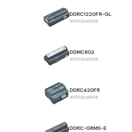
DDRC1220FR-GL
913703243009
DDMC802
913703243509
DDRC420FR
913703244609
DDRC-GRMS-E