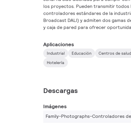
los proyectos. Pueden transmitir todos
controladores estándares de la industria
Broadcast DALI) y admiten dos gamas de 
y caja de pared para ofrecer oportunidad
La gama de controladores de regulador 
también admite una amplia variedad de 
Aplicaciones
tamaños y cantidades de circuitos para 
Industrial
Educación
Centros de salu
individual o como parte de un sistema y 
de cualquier proyecto.
Hotelería
Descargas
Imágenes
Family-Photographs-Controladores de