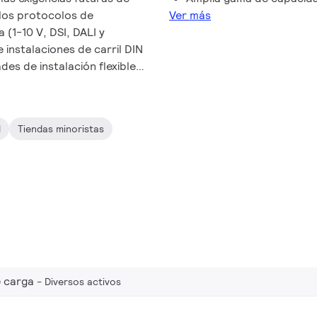
 los protocolos de
Ver más
 (1-10 V, DSI, DALI y
instalaciones de carril DIN
es de instalación flexibles.
de intensidad de señal
controladores con diversos
utilizarlos en forma
d
Tiendas minoristas
adaptarlos a los requisitos
 carga
Diversos activos