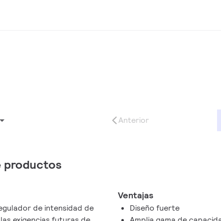
Anterior
de productos
Ventajas
egulador de intensidad de
Diseño fuerte
las exigencias futuras de
Amplia gama de capacida