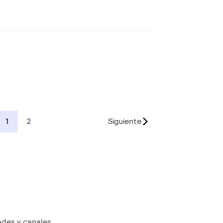
1
2
Siguiente
des y canales