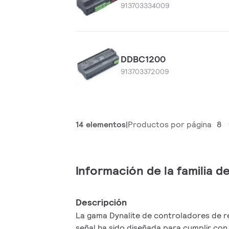
913703334009
DDBC1200
913703372009
14 elementos
Productos por página
8
Información de la familia 
Descripción
La gama Dynalite de controladores de r
señal ha sido diseñada para cumplir con 