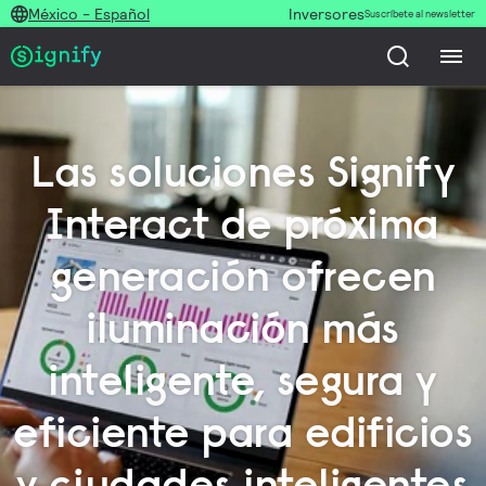
México - Español
Inversores
Suscríbete al newsletter
Las soluciones Signify
Interact de próxima
generación ofrecen
iluminación más
inteligente, segura y
eficiente para edificios
y ciudades inteligentes