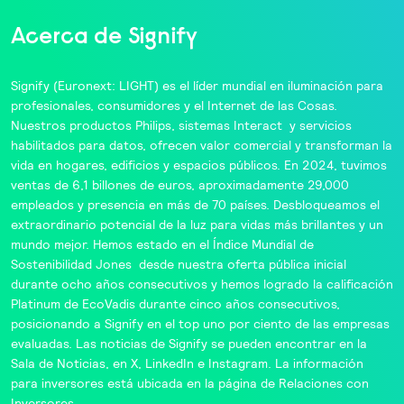
Acerca de Signify
Signify
(Euronext: LIGHT) es el líder mundial en iluminación para
profesionales, consumidores y el Internet de las Cosas.
Nuestros productos
Philips
, sistemas
Interact
y servicios
habilitados para datos, ofrecen valor comercial y transforman la
vida en hogares, edificios y espacios públicos. En 2024, tuvimos
ventas de 6,1 billones de euros, aproximadamente 29,000
empleados y presencia en más de 70 países. Desbloqueamos el
extraordinario potencial de la luz para vidas más brillantes y un
mundo mejor. Hemos estado en el
Índice Mundial de
Sostenibilidad Jones
desde nuestra oferta pública inicial
durante ocho años consecutivos y hemos logrado la calificación
Platinum de
EcoVadis
durante cinco años consecutivos,
posicionando a Signify en el top
uno por ciento
de las empresas
evaluadas. Las noticias de Signify se pueden encontrar en la
Sala de Noticias
, en
X
,
LinkedIn
e
Instagram
. La información
para inversores está ubicada en la página de
Relaciones con
Inversores
.