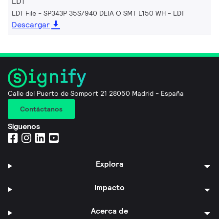
LDT
LDT File - SP343P 35S/940 DEIA O SMT L150 WH
LDT
Descargar
Calle del Puerto de Somport 21 28050 Madrid - España
Contáctanos
Síguenos
Explora
Impacto
Acerca de