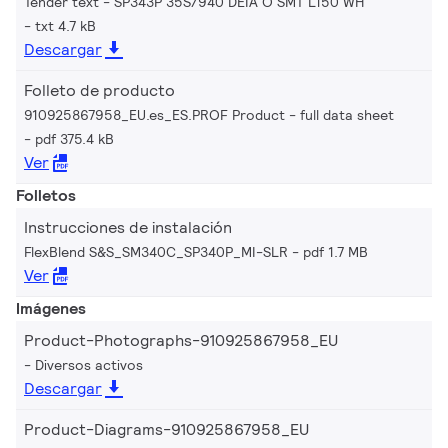
Tender text - SP343P 35S/940 DEIA O SMT L150 WH
txt 4.7 kB
Descargar
Folleto de producto
910925867958_EU.es_ES.PROF Product - full data sheet
pdf 375.4 kB
Ver
Folletos
Instrucciones de instalación
FlexBlend S&S_SM340C_SP340P_MI-SLR
pdf 1.7 MB
Ver
Imágenes
Product-Photographs-910925867958_EU
Diversos activos
Descargar
Product-Diagrams-910925867958_EU