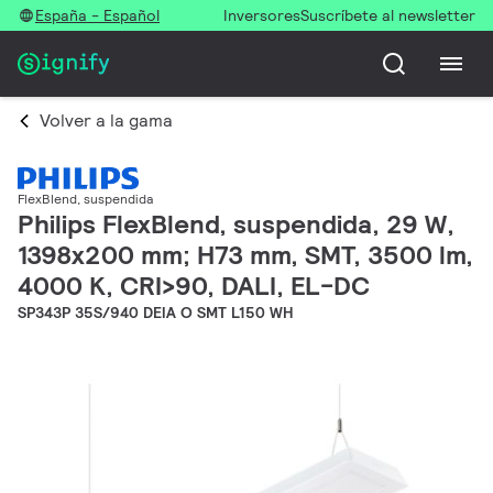
España - Español
Inversores
Suscríbete al newsletter
Volver a la gama
FlexBlend, suspendida
Philips FlexBlend, suspendida, 29 W,
1398x200 mm; H73 mm, SMT, 3500 lm,
4000 K, CRI>90, DALI, EL-DC
SP343P 35S/940 DEIA O SMT L150 WH