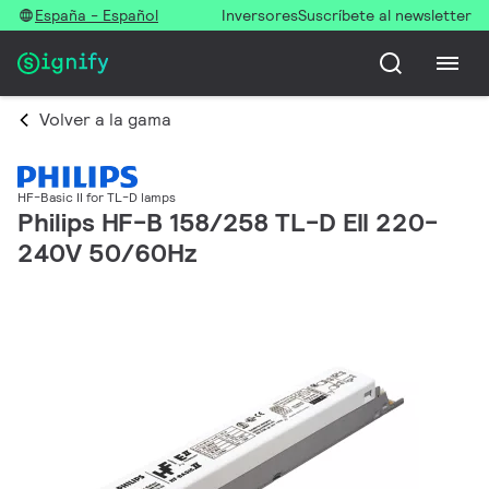
España - Español
Inversores
Suscríbete al newsletter
Volver a la gama
HF-Basic II for TL-D lamps
Philips HF-B 158/258 TL-D EII 220-
240V 50/60Hz