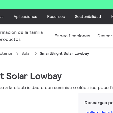
os
Aplicaciones
Recursos
Sostenibilidad
rmación de la familia
Especificaciones
Descar
productos
xterior
Solar
SmartBright Solar Lowbay
ht Solar Lowbay
o a la electricidad o con suministro eléctrico poco fi
Descargas p
Folleto de la f