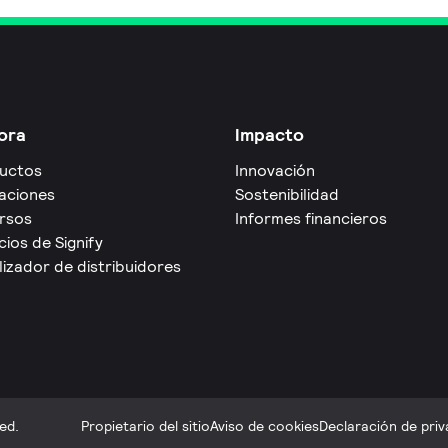
ora
Impacto
uctos
Innovación
caciones
Sostenibilidad
rsos
Informes financieros
cios de Signify
izador de distribuidores
ed.
Propietario del sitio
Aviso de cookies
Declaración de priv