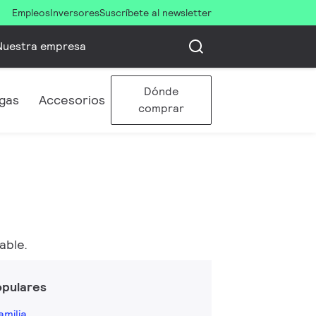
Empleos
Inversores
Suscríbete al newsletter
Nuestra empresa
Dónde
gas
Accesorios
comprar
able.
opulares
amilia