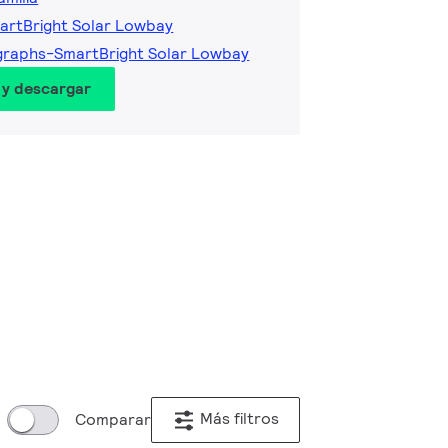
artBright Solar Lowbay
graphs-SmartBright Solar Lowbay
 y descargar
Más filtros
Comparar