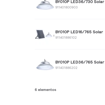
BY010P LED36/730 Solar
911401800903
BY010P LED16/765 Solar
911401886102
BY010P LED36/765 Solar
911401886202
6 elementos