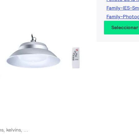
Family-IES-Sm
Family-Photo
Seleccionar