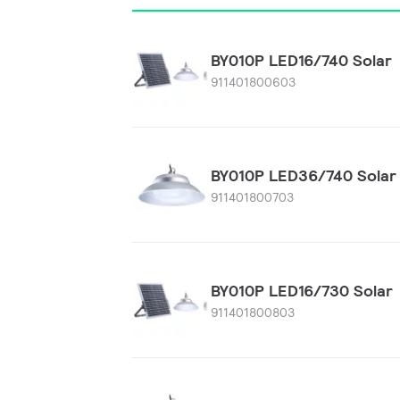
BY010P LED16/740 Solar
911401800603
BY010P LED36/740 Solar
911401800703
BY010P LED16/730 Solar
911401800803