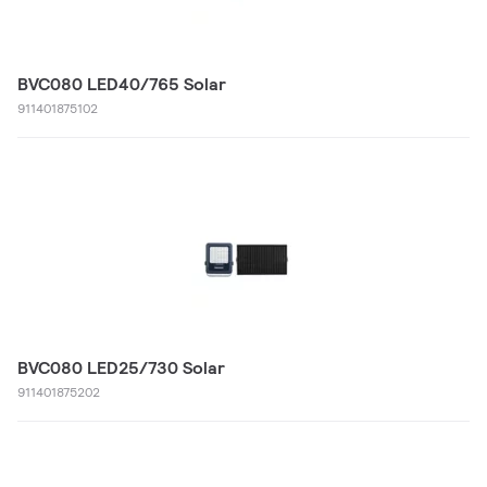
BVC080 LED40/765 Solar
911401875102
BVC080 LED25/730 Solar
911401875202