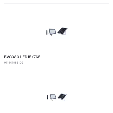
BVC080 LED15/765
911401883102