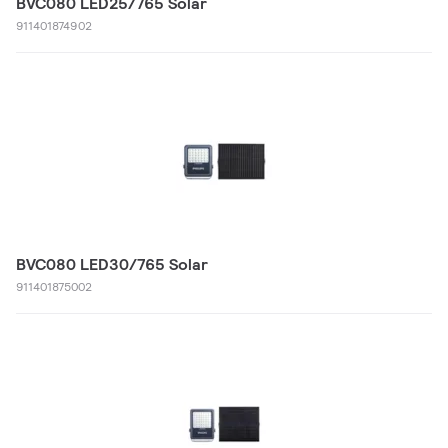
BVC080 LED25/765 Solar
911401874902
BVC080 LED30/765 Solar
911401875002