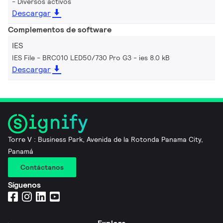
Diversos activos
Descargar
Complementos de software
IES
IES File - BRC010 LED50/730 Pro G3
ies 8.0 kB
Descargar
Torre V : Business Park, Avenida de la Rotonda Panama City,
Panamá
Contáctanos
Síguenos