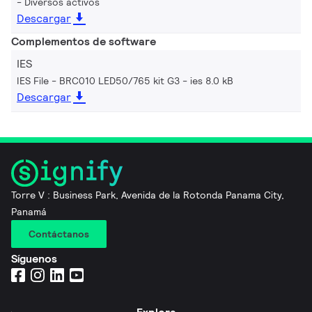
Diversos activos
Descargar
Complementos de software
IES
IES File - BRC010 LED50/765 kit G3
ies 8.0 kB
Descargar
Torre V : Business Park, Avenida de la Rotonda Panama City,
Panamá
Contáctanos
Síguenos