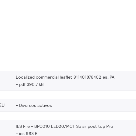
Localized commercial leaflet 911401876402 es_PA
pdf 390.7 kB
EU
Diversos activos
IES File - BPC010 LED20/MCT Solar post top Pro
ies 963 B