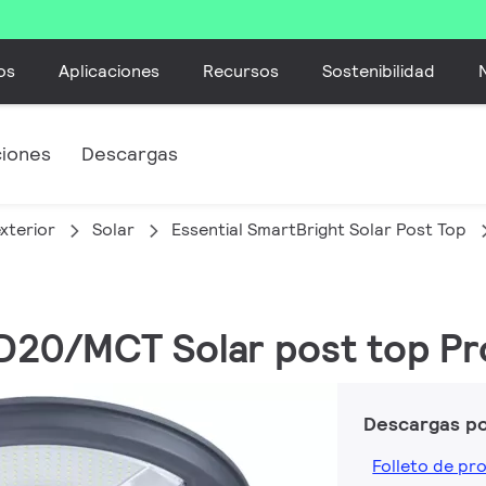
os
Aplicaciones
Recursos
Sostenibilidad
ciones
Descargas
xterior
Solar
Essential SmartBright Solar Post Top
ED20/MCT Solar post top Pr
Descargas p
Folleto de pr