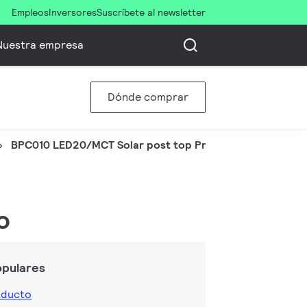
Empleos
Inversores
Suscríbete al newsletter
Nuestra empresa
Dónde comprar
BPC010 LED20/MCT Solar post top Pro
o
opulares
oducto