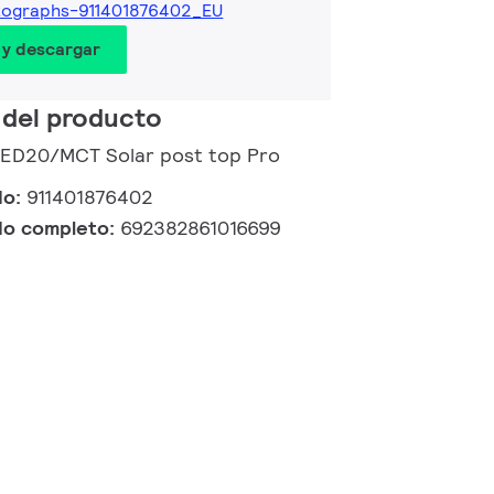
tographs-911401876402_EU
 y descargar
 del producto
LED20/MCT Solar post top Pro
do:
911401876402
do completo:
692382861016699