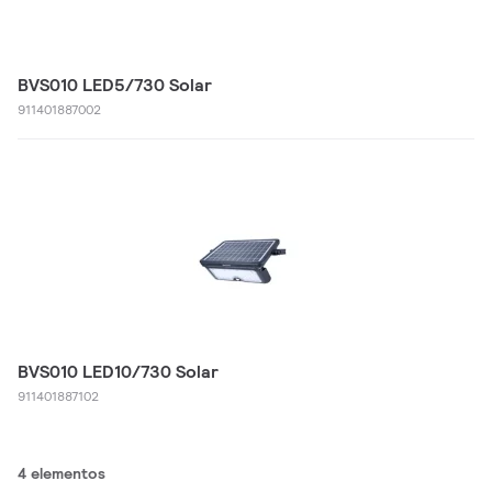
BVS010 LED5/730 Solar
911401887002
BVS010 LED10/730 Solar
911401887102
4 elementos