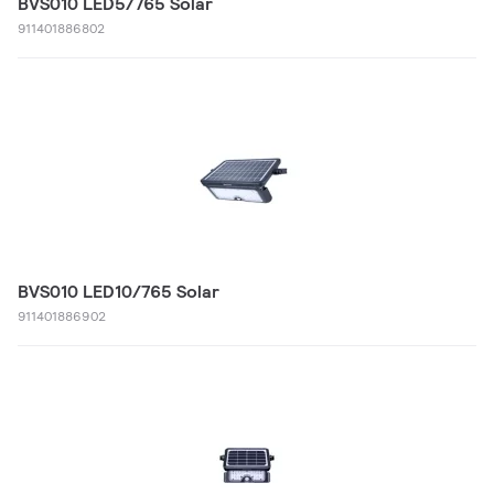
BVS010 LED5/765 Solar
911401886802
BVS010 LED10/765 Solar
911401886902