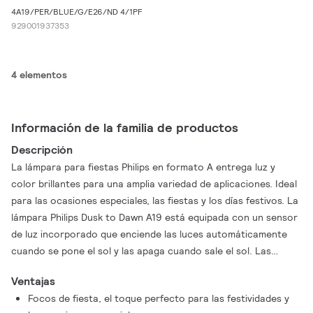
4A19/PER/BLUE/G/E26/ND 4/1PF
929001937353
4 elementos
Información de la familia de productos
Descripción
La lámpara para fiestas Philips en formato A entrega luz y
color brillantes para una amplia variedad de aplicaciones. Ideal
para las ocasiones especiales, las fiestas y los días festivos. La
lámpara Philips Dusk to Dawn A19 está equipada con un sensor
de luz incorporado que enciende las luces automáticamente
cuando se pone el sol y las apaga cuando sale el sol. Las
lámparas Philips de 3 vías en formato A entregan una luz
Ventajas
omnidireccional perfecta para la iluminación general de
Focos de fiesta, el toque perfecto para las festividades y
habitaciones. Esta lámpara crea una atmósfera confortable al