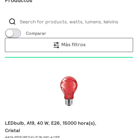
Productos
Comparar
Más filtros
LEDbulb, A19, 40 W, E26, 15000 hora(s),
Cristal
4A19/PER/RED/G/E26/ND 4/1PF