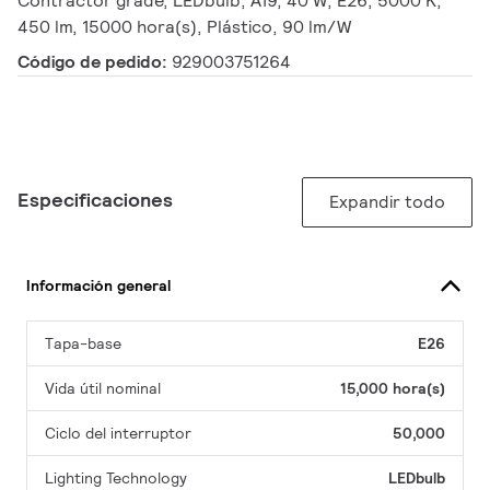
Contractor grade, LEDbulb, A19, 40 W, E26, 5000 K,
450 lm, 15000 hora(s), Plástico, 90 lm/W
Código de pedido:
929003751264
Especificaciones
Expandir todo
Información general
Tapa-base
E26
Vida útil nominal
15,000 hora(s)
Ciclo del interruptor
50,000
Lighting Technology
LEDbulb