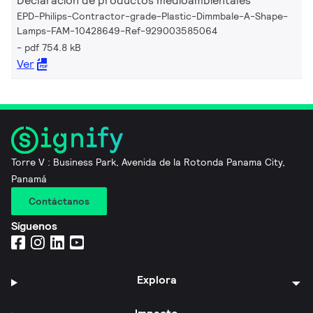
Declaración de productos medioambientales
EPD-Philips-Contractor-grade-Plastic-Dimmbale-A-Shape-
Lamps-FAM-10428649-Ref-929003585064
pdf 754.8 kB
Ver
Torre V : Business Park, Avenida de la Rotonda Panama City,
Panamá
Contáctanos
Síguenos
Explora