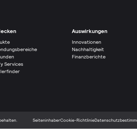
decken
Auswirkungen
ukte
Innovationen
ndungsbereiche
Nachhaltigkeit
Kunden
Finanzberichte
fy Services
lerfinder
behalten.
Seiteninhaber
Cookie-Richtlinie
Datenschutzbestimm