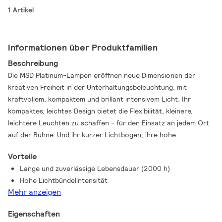
1 Artikel
Informationen über Produktfamilien
Beschreibung
Die MSD Platinum-Lampen eröffnen neue Dimensionen der
kreativen Freiheit in der Unterhaltungsbeleuchtung, mit
kraftvollem, kompaktem und brillant intensivem Licht. Ihr
kompaktes, leichtes Design bietet die Flexibilität, kleinere,
leichtere Leuchten zu schaffen - für den Einsatz an jedem Ort
auf der Bühne. Und ihr kurzer Lichtbogen, ihre hohe
Farbtemperatur und ihr innovativer Reflektor erzeugen eine
Vorteile
funkelnde, hohe Lichtstärke für eine hervorragende
Lange und zuverlässige Lebensdauer (2000 h)
Farbwiedergabe. Außerdem bieten sie eine lange und
Hohe Lichtbündelintensität
zuverlässige Lebensdauer, hohe Effizienz und schnelle
Mehr anzeigen
Austauschzeiten. All dies führt zu einer intensiven und
aufregenden kreativen Erfahrung.
Eigenschaften