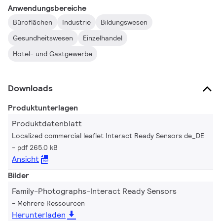
festlegen, ohne sich Sorgen um Einschränkungen wie die
Anwendungsbereiche
Verdrahtung machen zu müssen. Verabschieden Sie sich von
Büroflächen
Industrie
Bildungswesen
komplizierten Einstellungen und begrüßen Sie schnelle,
mühelose Energieeinsparungen. Treffen Sie die intelligente Wahl
Gesundheitswesen
Einzelhandel
– entscheiden Sie sich für Signify Interact Leuchten mit
Hotel- und Gastgewerbe
integrierten Wireless-Sensoren und sichern Sie sich eine
Beleuchtung, die effizient, flexibel und für Ihren Raum optimiert
ist.
Downloads
Produktunterlagen
Produktdatenblatt
Localized commercial leaflet Interact Ready Sensors de_DE
pdf 265.0 kB
Ansicht
Bilder
Family-Photographs-Interact Ready Sensors
Mehrere Ressourcen
Herunterladen