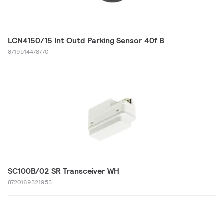
LCN4150/15 Int Outd Parking Sensor 40f B
8719514478770
SC100B/02 SR Transceiver WH
8720169321953