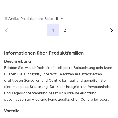
8
11 Artikel
Produkte pro Seite
2
1
Informationen über Produktfamilien
Beschreibung
Erleben Sie, wie einfach eine intelligente Beleuchtung sein kann.
Rüsten Sie auf Signify Interact Leuchten mit integrierten
drahtlosen Sensoren und Controllern auf und genießen Sie
eine mühelose Steuerung. Dank der integrierten Anwesenheits-
und Tageslichterkennung passt sich Ihre Beleuchtung
automatisch an – es sind keine zusätzlichen Controller oder
die Installation von Sensoren vor Ort erforderlich. Mithilfe der
Vorteile
Interact-App können Sie jederzeit Zonen anpassen und neu