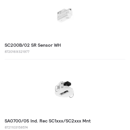
SC200B/02 SR Sensor WH
8720169321977
SA0700/05 Ind. Rec SC1xxx/SC2xxx Mnt
8721103158574