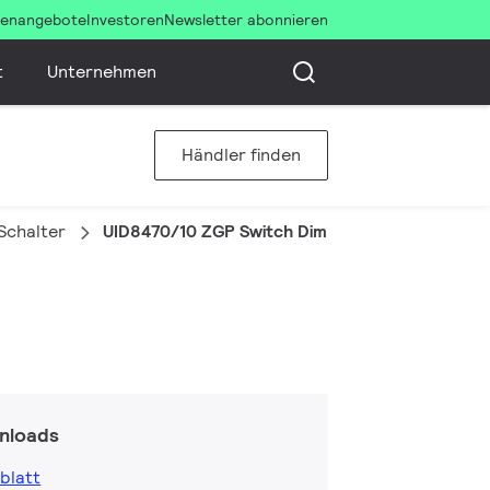
llenangebote
Investoren
Newsletter abonnieren
t
Unternehmen
Händler finden
Schalter
UID8470/10 ZGP Switch Dim 2B
nloads
blatt