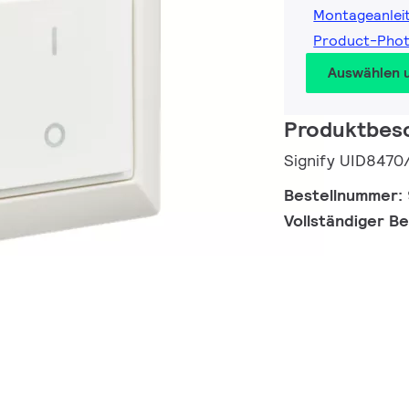
Montageanlei
Product-Pho
Auswählen 
Produktbes
Signify UID8470
Bestellnummer:
Vollständiger B