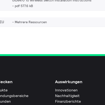
UID8470 10 Wireless Switch Installation Instructions
pdf 577.6 kB
EU
Mehrere Ressourcen
decken
Auswirkungen
ukte
Innovationen
ndungsbereiche
Nachhaltigkeit
Kunden
Finanzberichte