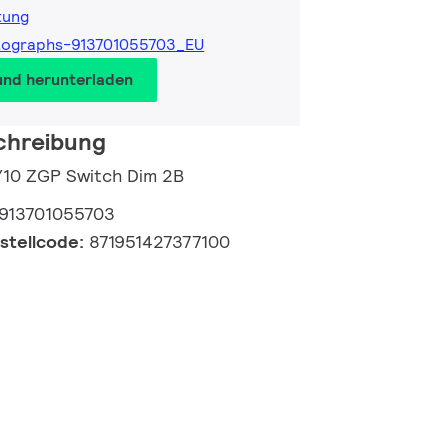
tung
tographs-913701055703_EU
und herunterladen
chreibung
/10 ZGP Switch Dim 2B
913701055703
estellcode:
871951427377100