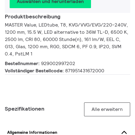
Auswählen und herunterladen
Produktbeschreibung
MASTER Value, LEDtube, T8, KVG/VVG/EVG/220-240V,
1200 mm, 15.5 W, LED alternative to 36W TL-D, 6500 K,
2500 lm, CRI 80, 60000 Stunde(n), 161 lm/W, EEL C,
G13, Glas, 1200 mm, RG0, SDCM 6, PF 0.9, IP20, SVM
0.4, PstLM 1
Bestellnummer:
929002997202
Vollständiger Bestellcode:
871951431672000
Spezifikationen
Alle erweitern
Allgemeine Informationen