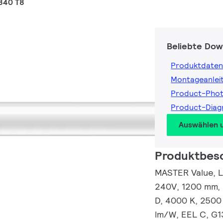
840 T8
Beliebte Dow
Produktdaten
Montageanlei
Product-Pho
Product-Dia
Auswählen 
Produktbes
MASTER Value, 
240V, 1200 mm, 
D, 4000 K, 2500 
lm/W, EEL C, G1