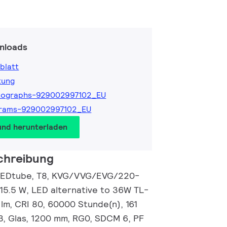
nloads
blatt
tung
tographs-929002997102_EU
grams-929002997102_EU
und herunterladen
chreibung
LEDtube, T8, KVG/VVG/EVG/220-
15.5 W, LED alternative to 36W TL-
lm, CRI 80, 60000 Stunde(n), 161
3, Glas, 1200 mm, RG0, SDCM 6, PF