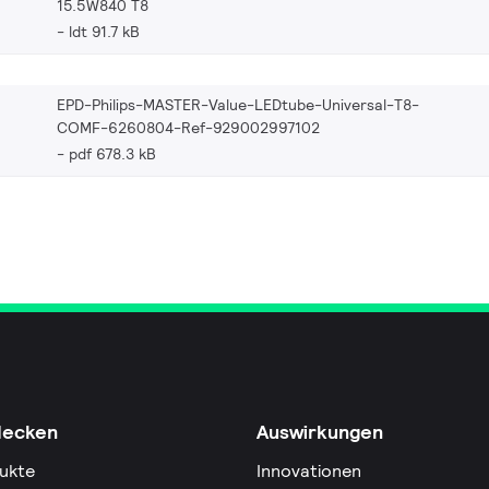
15.5W840 T8
ldt 91.7 kB
EPD-Philips-MASTER-Value-LEDtube-Universal-T8-
COMF-6260804-Ref-929002997102
pdf 678.3 kB
decken
Auswirkungen
ukte
Innovationen