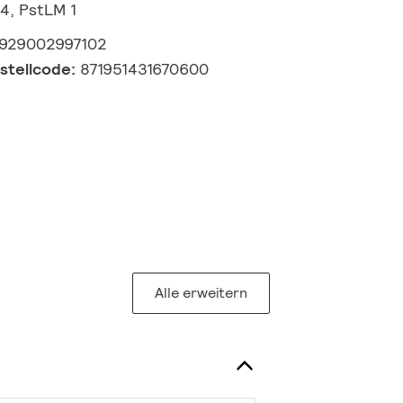
.4, PstLM 1
929002997102
estellcode:
871951431670600
Alle erweitern