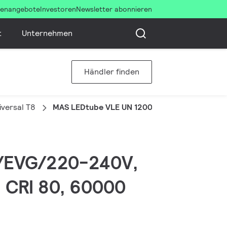
llenangebote
Investoren
Newsletter abonnieren
t
Unternehmen
Händler finden
versal T8
MAS LEDtube VLE UN 1200mm UO 15.5W840 T
G/EVG/220-240V,
, CRI 80, 60000