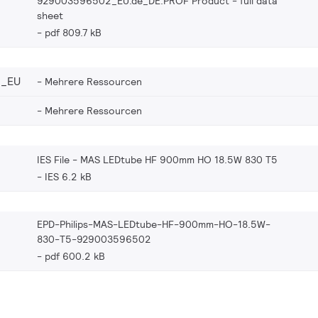
929003596502_EU.de_DE.PROF Product - full data
sheet
pdf 809.7 kB
2_EU
Mehrere Ressourcen
Mehrere Ressourcen
IES File - MAS LEDtube HF 900mm HO 18.5W 830 T5
IES 6.2 kB
EPD-Philips-MAS-LEDtube-HF-900mm-HO-18.5W-
830-T5-929003596502
pdf 600.2 kB