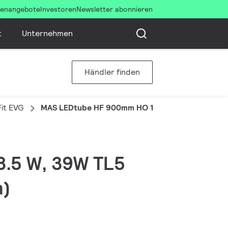
llenangebote
Investoren
Newsletter abonnieren
t
Unternehmen
Händler finden
it EVG
MAS LEDtube HF 900mm HO 18.5W 830 T5
18.5 W, 39W TL5
n)