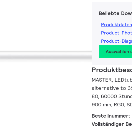
Beliebte Dow
Produktdaten
Product-Pho
Product-Dia
Auswählen 
Produktbes
MASTER, LEDtube
alternative to 
80, 60000 Stund
900 mm, RG0, SD
Bestellnummer:
Vollständiger B