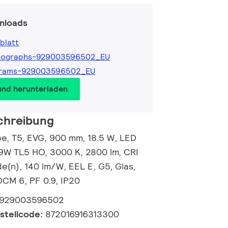
nloads
blatt
tographs-929003596502_EU
grams-929003596502_EU
und herunterladen
chreibung
, T5, EVG, 900 mm, 18.5 W, LED
39W TL5 HO, 3000 K, 2800 lm, CRI
e(n), 140 lm/W, EEL E, G5, Glas,
CM 6, PF 0.9, IP20
929003596502
estellcode:
872016916313300