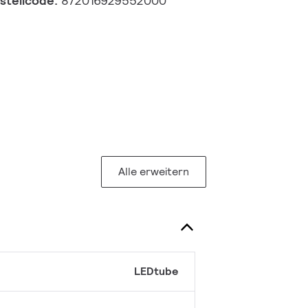
estellcode:
872016929552000
Alle erweitern
LEDtube