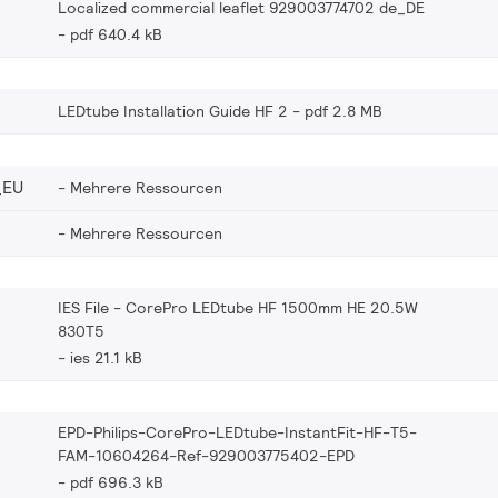
Localized commercial leaflet 929003774702 de_DE
pdf 640.4 kB
LEDtube Installation Guide HF 2
pdf 2.8 MB
_EU
Mehrere Ressourcen
Mehrere Ressourcen
IES File - CorePro LEDtube HF 1500mm HE 20.5W
830T5
ies 21.1 kB
EPD-Philips-CorePro-LEDtube-InstantFit-HF-T5-
FAM-10604264-Ref-929003775402-EPD
pdf 696.3 kB