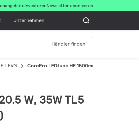
llenangebote
Investoren
Newsletter abonnieren
t
Unternehmen
Händler finden
Fit EVG
CorePro LEDtube HF 1500mm HE 20.5W 830T5
 20.5 W, 35W TL5
)