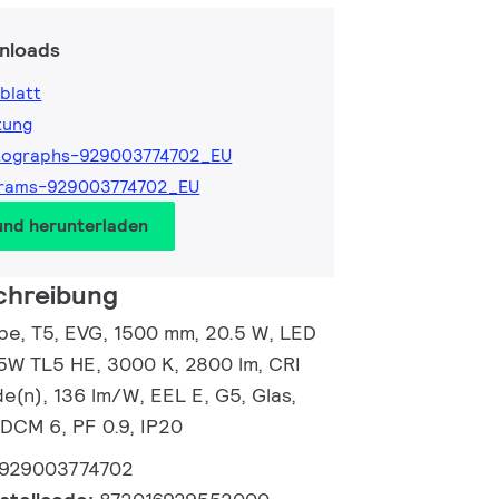
nloads
blatt
tung
tographs-929003774702_EU
grams-929003774702_EU
und herunterladen
chreibung
e, T5, EVG, 1500 mm, 20.5 W, LED
35W TL5 HE, 3000 K, 2800 lm, CRI
e(n), 136 lm/W, EEL E, G5, Glas,
DCM 6, PF 0.9, IP20
929003774702