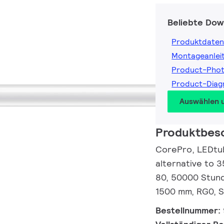
Beliebte Dow
Produktdaten
Montageanlei
Product-Pho
Product-Dia
Auswählen 
Produktbes
CorePro, LEDtub
alternative to 
80, 50000 Stund
1500 mm, RG0, S
Bestellnummer: