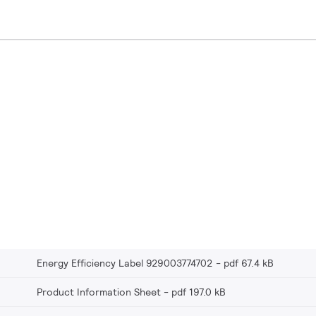
Energy Efficiency Label 929003774702
pdf 67.4 kB
Product Information Sheet
pdf 197.0 kB