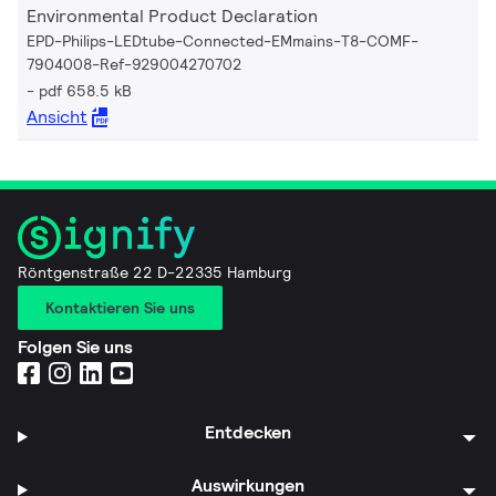
Environmental Product Declaration
EPD-Philips-LEDtube-Connected-EMmains-T8-COMF-
7904008-Ref-929004270702
pdf 658.5 kB
Ansicht
Röntgenstraße 22 D-22335 Hamburg
Kontaktieren Sie uns
Folgen Sie uns
Entdecken
Auswirkungen