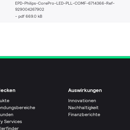
EPD-Philips-CorePro-LED-PLL-COMF-6714366-Ref-
929004267902
pdf 669.0 kB
decken
Auswirkungen
ukte
Innovationen
ndungsbereiche
Nachhaltigkeit
Kunden
Finanzberichte
fy Services
lerfinder