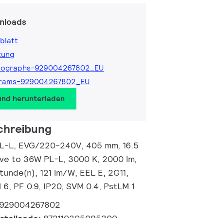
nloads
blatt
tung
tographs-929004267802_EU
grams-929004267802_EU
und herunterladen
chreibung
PL-L, EVG/220-240V, 405 mm, 16.5
ive to 36W PL-L, 3000 K, 2000 lm,
unde(n), 121 lm/W, EEL E, 2G11,
6, PF 0.9, IP20, SVM 0.4, PstLM 1
929004267802