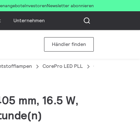
llenangebote
Investoren
Newsletter abonnieren
t
Unternehmen
Händler finden
htstofflampen
CorePro LED PLL
CorePro LED PLL H
405 mm, 16.5 W,
tunde(n)