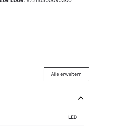
estellcode:
872110305095300
Alle erweitern
LED