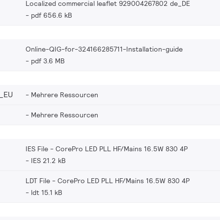
Localized commercial leaflet 929004267802 de_DE
pdf 656.6 kB
Online-QIG-for-324166285711-Installation-guide
pdf 3.6 MB
_EU
Mehrere Ressourcen
Mehrere Ressourcen
IES File - CorePro LED PLL HF/Mains 16.5W 830 4P
IES 21.2 kB
LDT File - CorePro LED PLL HF/Mains 16.5W 830 4P
ldt 15.1 kB