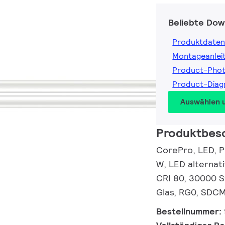
Beliebte Dow
Produktdaten
Montageanlei
Product-Pho
Product-Dia
Auswählen 
Produktbes
CorePro, LED, 
W, LED alternat
CRI 80, 30000 St
Glas, RG0, SDCM 
Bestellnummer: