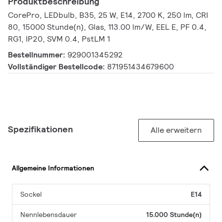
Produktbeschreibung
CorePro, LEDbulb, B35, 25 W, E14, 2700 K, 250 lm, CRI
80, 15000 Stunde(n), Glas, 113.00 lm/W, EEL E, PF 0.4,
RG1, IP20, SVM 0.4, PstLM 1
Bestellnummer:
929001345292
Vollständiger Bestellcode:
871951434679600
Spezifikationen
Alle erweitern
Allgemeine Informationen
Sockel
E14
Nennlebensdauer
15.000 Stunde(n)