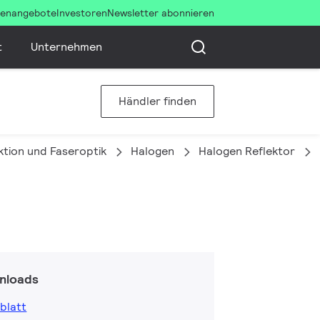
llenangebote
Investoren
Newsletter abonnieren
t
Unternehmen
Händler finden
ktion und Faseroptik
Halogen
Halogen Reflektor
nloads
blatt