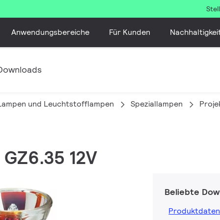
Ste
Anwendungsbereiche
Für Kunden
Nachhaltigkei
Downloads
 Lampen und Leuchtstofflampen
Speziallampen
Proje
W GZ6.35 12V
Beliebte Dow
Produktdaten