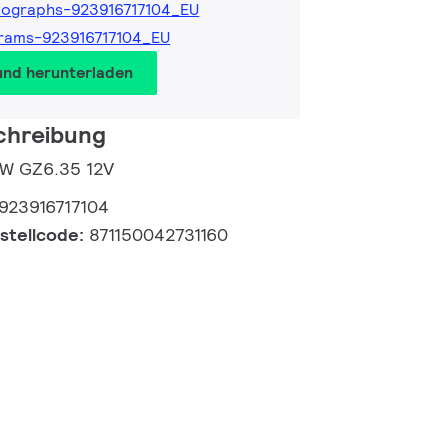
ographs-923916717104_EU
rams-923916717104_EU
und herunterladen
chreibung
0W GZ6.35 12V
923916717104
estellcode:
871150042731160