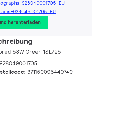
tographs-928049001705_EU
grams-928049001705_EU
und herunterladen
chreibung
lored 58W Green 1SL/25
928049001705
estellcode:
871150095449740