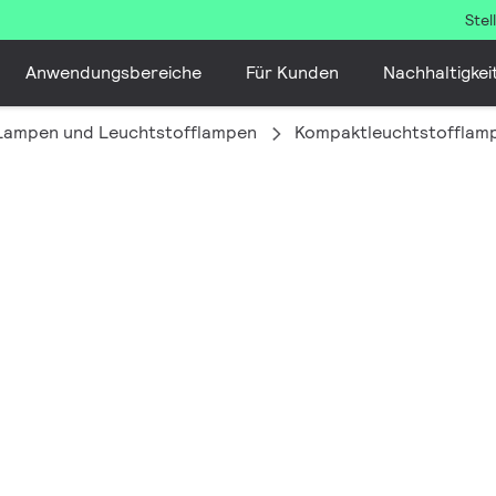
Ste
Anwendungsbereiche
Für Kunden
Nachhaltigkei
 Lampen und Leuchtstofflampen
Kompaktleuchtstofflam