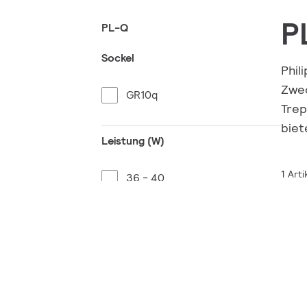
P
PL-Q
Sockel
Phil
Zwec
GR10q
Trep
biet
Leistung (W)
1 Arti
36 - 40
Lichtstrom (lm)
2601 - 2800
Ähnlichste Farbtemperatur (K)