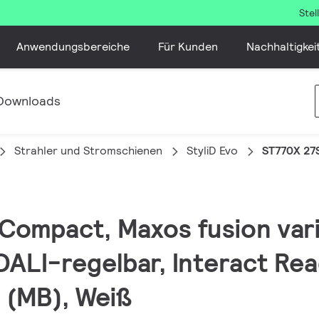
Ste
Anwendungsbereiche
Für Kunden
Nachhaltigkei
Downloads
Strahler und Stromschienen
StyliD Evo
ST770X 27
, Compact, Maxos fusion var
DALI-regelbar, Interact Rea
d (MB), Weiß