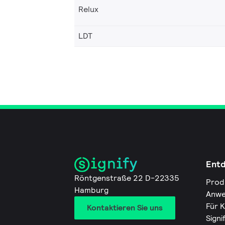
Relux
LDT
Ent
Röntgenstraße 22 D-22335
Prod
Hamburg
Anwe
Für 
Kontaktieren Sie uns
Signi