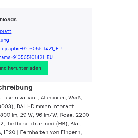
nloads
blatt
tung
ographs-910505101421_EU
rams-910505101421_EU
und herunterladen
chreibung
fusion variant, Aluminium, Weiß,
9003), DALI-Dimmen Interact
800 lm, 29 W, 96 lm/W, Rosé, 2200
<2, Tiefbreitstrahlend (MB), Klar,
, IP20 | Fernhalten von Fingern,