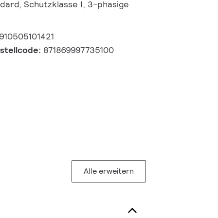
ndard, Schutzklasse I, 3-phasige
910505101421
estellcode:
871869997735100
Alle erweitern