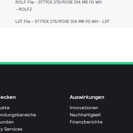
ROLF File - ST770X 27S/ROSE DIA MB FG WH
ROLFZ
LDT File - ST770X 27S/ROSE DIA MB FG WH
LDT
decken
Auswirkungen
ukte
Innovationen
ndungsbereiche
Nachhaltigkeit
Kunden
Finanzberichte
fy Services