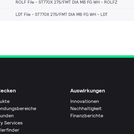
ROLF File - ST770X 27S/FMT DIA MB FG WH
ROLFZ
LDT File - ST770X 27S/FMT DIA MB FG WH
LDT
decken
Auswirkungen
ukte
Innovationen
ndungsbereiche
Nachhaltigkeit
Kunden
Finanzberichte
fy Services
lerfinder