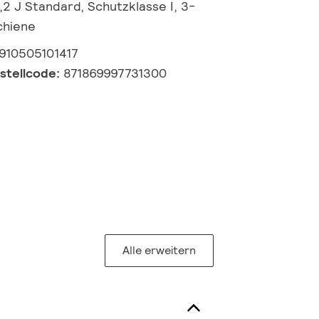
0,2 J Standard, Schutzklasse I, 3-
chiene
910505101417
estellcode:
871869997731300
Alle erweitern