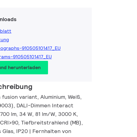
nloads
blatt
tung
ographs-910505101417_EU
rams-910505101417_EU
und herunterladen
chreibung
fusion variant, Aluminium, Weiß,
9003), DALI-Dimmen Interact
700 lm, 34 W, 81 lm/W, 3000 K,
 CRI>90, Tiefbreitstrahlend (MB),
 Glas, IP20 | Fernhalten von