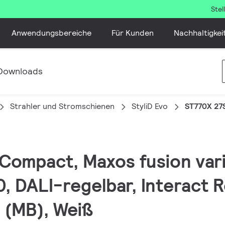
Ste
Anwendungsbereiche
Für Kunden
Nachhaltigkei
Downloads
Strahler und Stromschienen
StyliD Evo
ST770X 27
, Compact, Maxos fusion var
, DALI-regelbar, Interact R
d (MB), Weiß