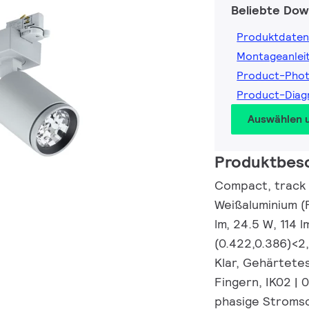
Beliebte Dow
Produktdaten
Montageanlei
Product-Pho
Product-Dia
Auswählen 
Produktbes
Compact, track p
Weißaluminium (
lm, 24.5 W, 114
(0.422,0.386)<2,
Klar, Gehärtetes
Fingern, IK02 | 
phasige Stroms