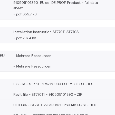
910505101390_EU.de_DE.PROF Product - full data
sheet
pdf 355.7 kB
Installation instruction ST770T-ST770S
pdf 797.4 kB
_EU
Mehrere Ressourcen
Mehrere Ressourcen
IES File - ST770T 27S/PC930 PSU MB FG SI
IES
Revit file - ST770TI - 910505101390
ZIP
ULD File - ST770T 27S/PC930 PSU MB FG SI
ULD