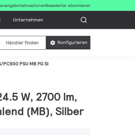
llenangebote
Investoren
Newsletter abonnieren
t
Unternehmen
Konfigurieren
Händler finden
S/PC930 PSU MB FG SI
24.5 W, 2700 lm,
lend (MB), Silber