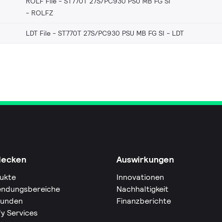
ROLF File - ST770T 27S/PC930 PSU MB FG SI
ROLFZ
LDT File - ST770T 27S/PC930 PSU MB FG SI
LDT
decken
Auswirkungen
ukte
Innovationen
ndungsbereiche
Nachhaltigkeit
Kunden
Finanzberichte
fy Services