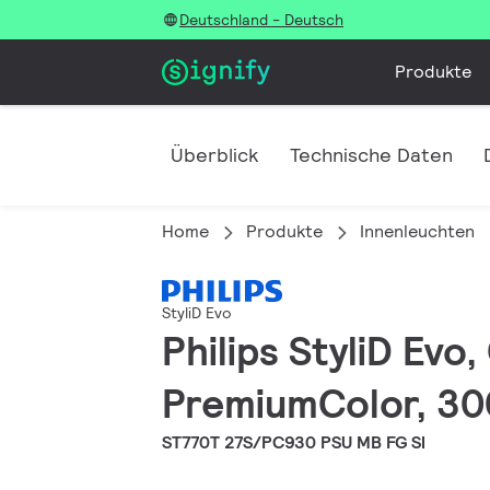
Deutschland - Deutsch
Produkte
Überblick
Technische Daten
Home
Produkte
Innenleuchten
StyliD Evo
Philips StyliD Evo
PremiumColor, 300
ST770T 27S/PC930 PSU MB FG SI