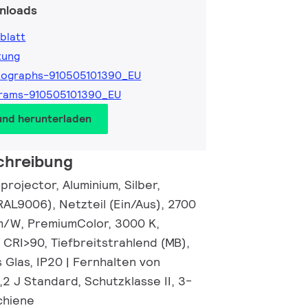
nloads
blatt
tung
tographs-910505101390_EU
grams-910505101390_EU
und herunterladen
chreibung
rojector, Aluminium, Silber,
RAL9006), Netzteil (Ein/Aus), 2700
 lm/W, PremiumColor, 3000 K,
 CRI>90, Tiefbreitstrahlend (MB),
 Glas, IP20 | Fernhalten von
0,2 J Standard, Schutzklasse II, 3-
chiene