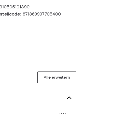
910505101390
estellcode:
871869997705400
Alle erweitern