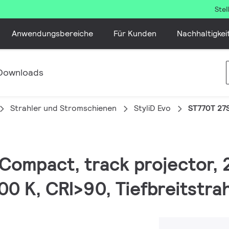
Ste
Anwendungsbereiche
Für Kunden
Nachhaltigkei
Downloads
Strahler und Stromschienen
StyliD Evo
ST770T 27
, Compact, track projector, 
0 K, CRI>90, Tiefbreitstrah