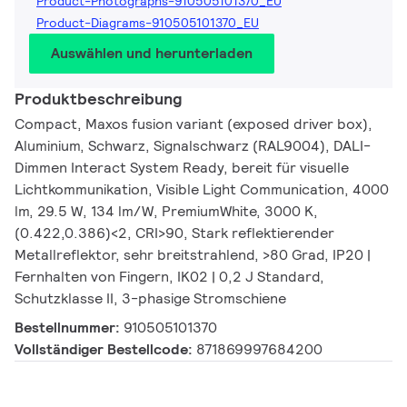
Product-Photographs-910505101370_EU
Product-Diagrams-910505101370_EU
Auswählen und herunterladen
Produktbeschreibung
Compact, Maxos fusion variant (exposed driver box),
Aluminium, Schwarz, Signalschwarz (RAL9004), DALI-
Dimmen Interact System Ready, bereit für visuelle
Lichtkommunikation, Visible Light Communication, 4000
lm, 29.5 W, 134 lm/W, PremiumWhite, 3000 K,
(0.422,0.386)<2, CRI>90, Stark reflektierender
Metallreflektor, sehr breitstrahlend, >80 Grad, IP20 |
Fernhalten von Fingern, IK02 | 0,2 J Standard,
Schutzklasse II, 3-phasige Stromschiene
Bestellnummer:
910505101370
Vollständiger Bestellcode:
871869997684200