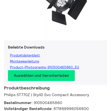
Beliebte Downloads
Produktdatenblatt
Montageanleitung
Product-Photographs-910500465860_EU
Auswählen und herunterladen
Produktbeschreibung
Philips ST770Z | StyliD Evo Compact Accessory
Bestellnummer:
910500465860
Vollständiger Bestellcode:
871869996056800