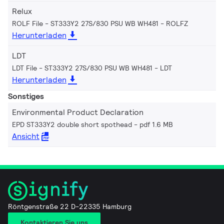
Relux
ROLF File - ST333Y2 27S/830 PSU WB WH481
ROLFZ
Herunterladen
LDT
LDT File - ST333Y2 27S/830 PSU WB WH481
LDT
Herunterladen
Sonstiges
Environmental Product Declaration
EPD ST333Y2 double short spothead
pdf 1.6 MB
Ansicht
Röntgenstraße 22 D-22335 Hamburg
Kontaktieren Sie uns