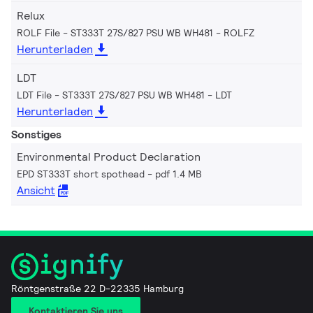
Relux
ROLF File - ST333T 27S/827 PSU WB WH481
ROLFZ
Herunterladen
LDT
LDT File - ST333T 27S/827 PSU WB WH481
LDT
Herunterladen
Sonstiges
Environmental Product Declaration
EPD ST333T short spothead
pdf 1.4 MB
Ansicht
Röntgenstraße 22 D-22335 Hamburg
Kontaktieren Sie uns