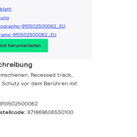
blatt
tung
tographs-910502500062_EU
grams-910502500062_EU
und herunterladen
chreibung
romschienen, Recessed track,
 | Schutz vor dem Berühren mit
910502500062
estellcode:
871869606550100