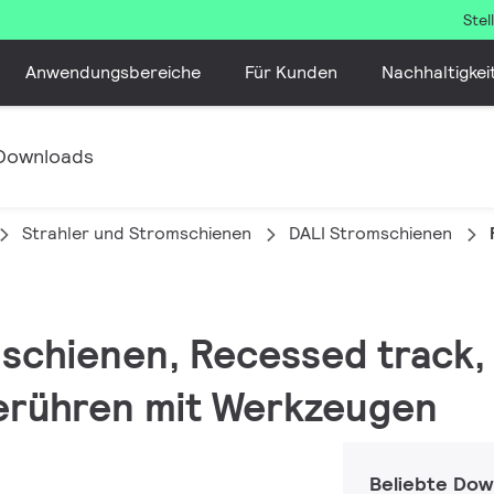
Ste
Anwendungsbereiche
Für Kunden
Nachhaltigkei
Downloads
Strahler und Stromschienen
DALI Stromschienen
mschienen, Recessed track, 
erühren mit Werkzeugen
Beliebte Dow