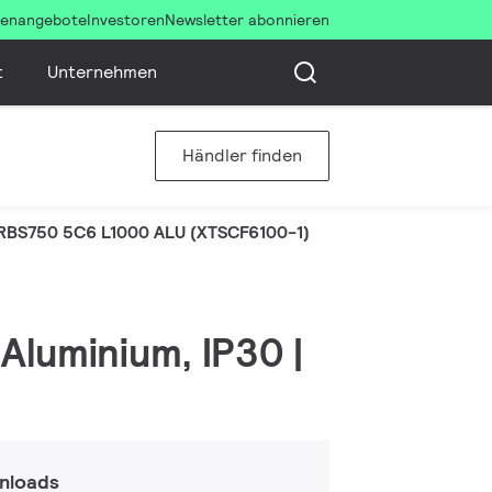
llenangebote
Investoren
Newsletter abonnieren
t
Unternehmen
Händler finden
RBS750 5C6 L1000 ALU (XTSCF6100-1)
Aluminium, IP30 |
nloads