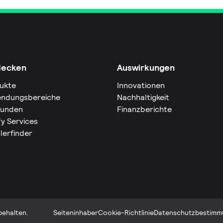
decken
Auswirkungen
ukte
Innovationen
ndungsbereiche
Nachhaltigkeit
Kunden
Finanzberichte
fy Services
lerfinder
behalten.
Seiteninhaber
Cookie-Richtlinie
Datenschutzbestimm