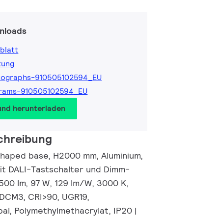
nloads
blatt
tung
tographs-910505102594_EU
grams-910505102594_EU
und herunterladen
chreibung
haped base, H2000 mm, Aluminium,
mit DALI-Tastschalter und Dimm-
2500 lm, 97 W, 129 lm/W, 3000 K,
SDCM3, CRI>90, UGR19,
al, Polymethylmethacrylat, IP20 |