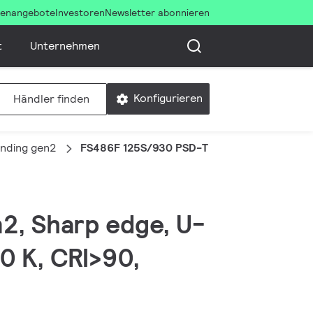
llenangebote
Investoren
Newsletter abonnieren
t
Unternehmen
Konfigurieren
Händler finden
anding gen2
FS486F 125S/930 PSD-T BSWD U WH
n2, Sharp edge, U-
0 K, CRI>90,