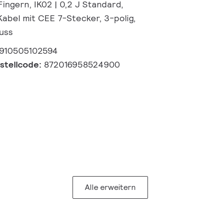
ingern, IK02 | 0,2 J Standard,
Kabel mit CEE 7-Stecker, 3-polig,
uss
910505102594
estellcode:
872016958524900
Alle erweitern