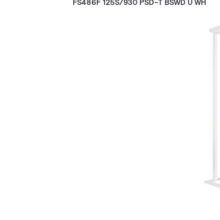
FS486F 125S/930 PSD-T BSWD U WH