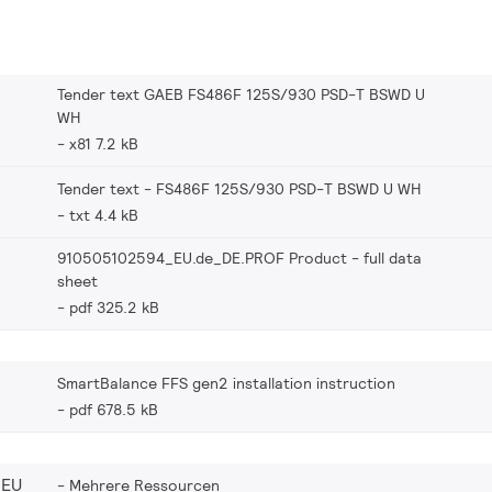
Tender text GAEB FS486F 125S/930 PSD-T BSWD U
WH
x81 7.2 kB
Tender text - FS486F 125S/930 PSD-T BSWD U WH
txt 4.4 kB
910505102594_EU.de_DE.PROF Product - full data
sheet
pdf 325.2 kB
SmartBalance FFS gen2 installation instruction
pdf 678.5 kB
_EU
Mehrere Ressourcen