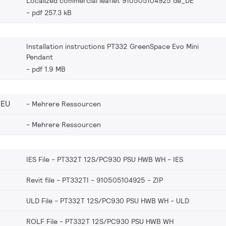
Localized commercial leaflet 910505104925 de_DE
pdf 257.3 kB
Installation instructions PT332 GreenSpace Evo Mini
Pendant
pdf 1.9 MB
_EU
Mehrere Ressourcen
Mehrere Ressourcen
IES File - PT332T 12S/PC930 PSU HWB WH
IES
Revit file - PT332TI - 910505104925
ZIP
ULD File - PT332T 12S/PC930 PSU HWB WH
ULD
ROLF File - PT332T 12S/PC930 PSU HWB WH