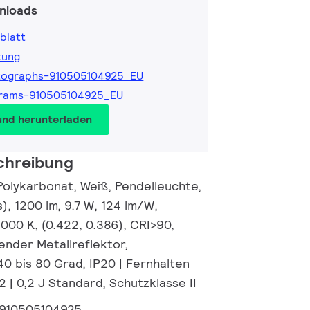
nloads
blatt
tung
tographs-910505104925_EU
grams-910505104925_EU
und herunterladen
chreibung
Polykarbonat, Weiß, Pendelleuchte,
s), 1200 lm, 9.7 W, 124 lm/W,
000 K, (0.422, 0.386), CRI>90,
ender Metallreflektor,
40 bis 80 Grad, IP20 | Fernhalten
2 | 0,2 J Standard, Schutzklasse II
910505104925