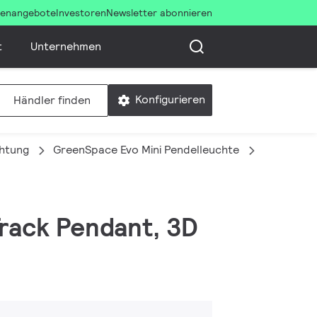
llenangebote
Investoren
Newsletter abonnieren
t
Unternehmen
Konfigurieren
Händler finden
chtung
GreenSpace Evo Mini Pendelleuchte
PT332T 1
Track Pendant, 3D