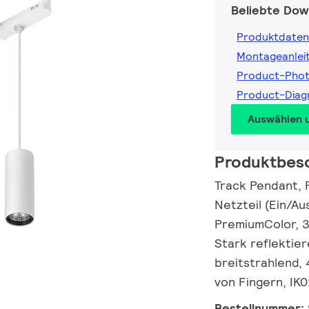
Beliebte Dow
Produktdaten
Montageanlei
Product-Pho
Product-Dia
Auswählen 
Produktbes
Track Pendant, 
Netzteil (Ein/Au
PremiumColor, 3
Stark reflektier
breitstrahlend, 
von Fingern, IK0
Bestellnummer: