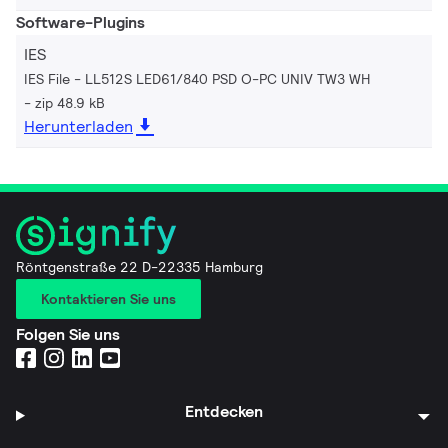
Software-Plugins
IES
IES File - LL512S LED61/840 PSD O-PC UNIV TW3 WH
zip 48.9 kB
Herunterladen
Röntgenstraße 22 D-22335 Hamburg
Kontaktieren Sie uns
Folgen Sie uns
Entdecken