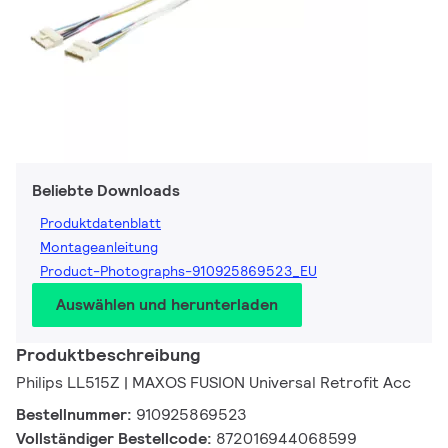
Beliebte Downloads
Produktdatenblatt
Montageanleitung
Product-Photographs-910925869523_EU
Auswählen und herunterladen
Produktbeschreibung
Philips LL515Z | MAXOS FUSION Universal Retrofit Acc
Bestellnummer:
910925869523
Vollständiger Bestellcode:
872016944068599