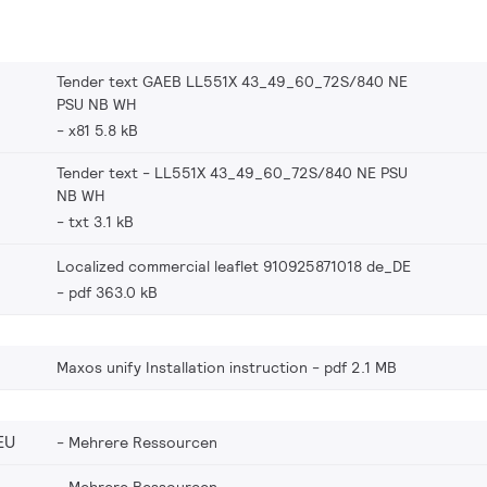
Tender text GAEB LL551X 43_49_60_72S/840 NE
PSU NB WH
x81 5.8 kB
Tender text - LL551X 43_49_60_72S/840 NE PSU
NB WH
txt 3.1 kB
Localized commercial leaflet 910925871018 de_DE
pdf 363.0 kB
Maxos unify Installation instruction
pdf 2.1 MB
EU
Mehrere Ressourcen
Mehrere Ressourcen