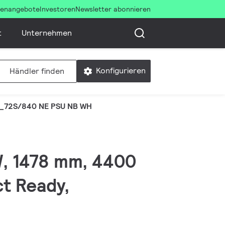
llenangebote
Investoren
Newsletter abonnieren
t
Unternehmen
Konfigurieren
Händler finden
_72S/840 NE PSU NB WH
 W, 1478 mm, 4400
ct Ready,