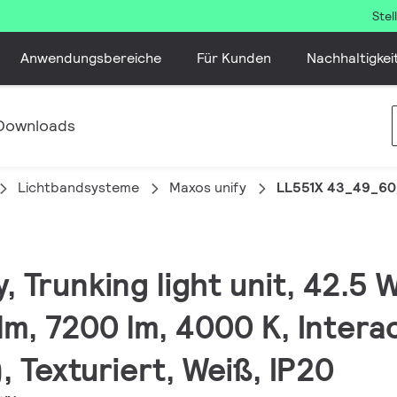
Ste
Anwendungsbereiche
Für Kunden
Nachhaltigkei
Downloads
Lichtbandsysteme
Maxos unify
LL551X 43_49_60
y, Trunking light unit, 42.5
lm, 7200 lm, 4000 K, Intera
, Texturiert, Weiß, IP20