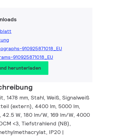
nloads
blatt
tung
tographs-910925871018_EU
rams-910925871018_EU
und herunterladen
chreibung
nit, 1478 mm, Stahl, Weiß, Signalweiß
eil (extern), 4400 lm, 5000 lm,
m, 42.5 W, 180 lm/W, 169 lm/W, 4000
SDCM <3, Tiefstrahlend (NB),
methylmethacrylat, IP20 |