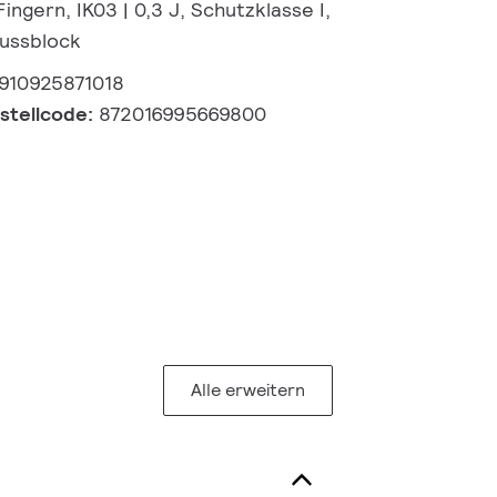
ingern, IK03 | 0,3 J, Schutzklasse I,
lussblock
910925871018
estellcode:
872016995669800
Alle erweitern