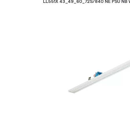
LL551X 43_49_60_72S/840 NE PSU NB