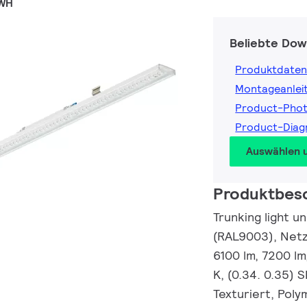
 WH
Beliebte Dow
Produktdaten
Montageanlei
Product-Pho
Product-Diag
Auswählen 
Produktbes
Trunking light u
(RAL9003), Netzt
6100 lm, 7200 l
K, (0.34. 0.35) 
Texturiert, Poly