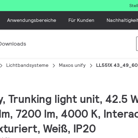
Ste
Anwendungsbereiche
Für Kunden
Nachhaltigkei
Downloads
Lichtbandsysteme
Maxos unify
LL551X 43_49_60
y, Trunking light unit, 42.5
lm, 7200 lm, 4000 K, Intera
xturiert, Weiß, IP20