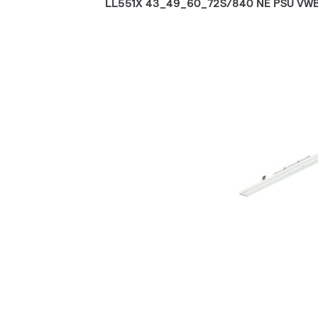
LL551X 43_49_60_72S/840 NE PSU VW