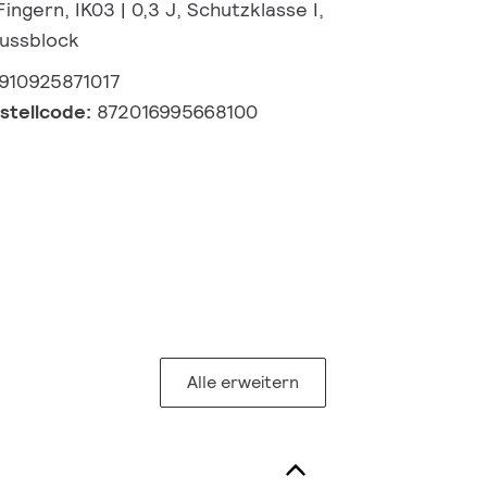
ingern, IK03 | 0,3 J, Schutzklasse I,
lussblock
910925871017
estellcode:
872016995668100
Alle erweitern