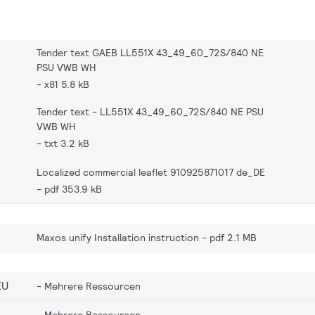
Tender text GAEB LL551X 43_49_60_72S/840 NE
PSU VWB WH
x81 5.8 kB
Tender text - LL551X 43_49_60_72S/840 NE PSU
VWB WH
txt 3.2 kB
Localized commercial leaflet 910925871017 de_DE
pdf 353.9 kB
Maxos unify Installation instruction
pdf 2.1 MB
EU
Mehrere Ressourcen
Mehrere Ressourcen