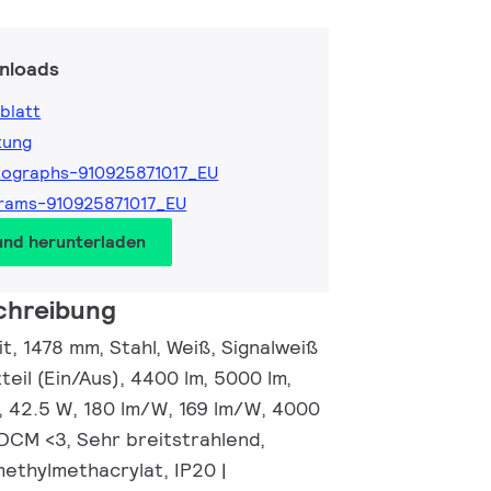
nloads
blatt
tung
ographs-910925871017_EU
rams-910925871017_EU
und herunterladen
chreibung
nit, 1478 mm, Stahl, Weiß, Signalweiß
eil (Ein/Aus), 4400 lm, 5000 lm,
m, 42.5 W, 180 lm/W, 169 lm/W, 4000
SDCM <3, Sehr breitstrahlend,
methylmethacrylat, IP20 |