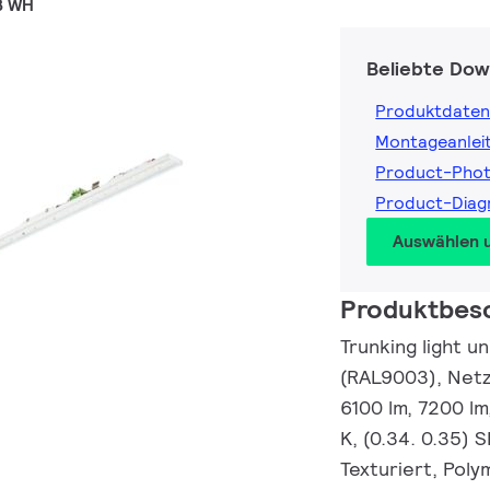
B WH
Beliebte Dow
Produktdaten
Montageanlei
Product-Phot
Product-Diag
Auswählen 
Produktbes
Trunking light u
(RAL9003), Netzt
6100 lm, 7200 l
K, (0.34. 0.35) 
Texturiert, Poly