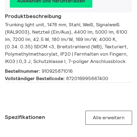
Auswählen und herunterladen
Produktbeschreibung
Trunking light unit, 1478 mm, Stahl, Weiß, Signalweiß
(RAL9003), Netzteil (Ein/Aus), 4400 lm, 5000 lm, 6100
lm, 7200 lm, 42.5 W, 180 lm/W, 169 lm/W, 4000 K,
(0.34. 0.35) SDCM <3, Breitstrahlend (WB), Texturiert,
Polymethylmethacrylat, IP20 | Fernhalten von Fingern,
IK03 | 0,3 J, Schutzklasse I, 7-poliger Anschlussblock
Bestellnummer:
910925871016
Vollständiger Bestellcode:
872016995667400
Spezifikationen
Alle erweitern