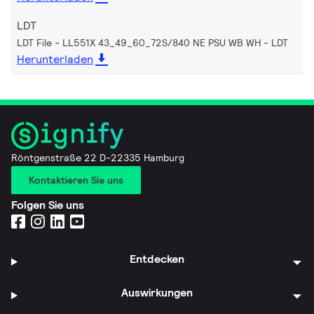
LDT
LDT File - LL551X 43_49_60_72S/840 NE PSU WB WH
LDT
Herunterladen
Röntgenstraße 22 D-22335 Hamburg
Kontaktieren Sie uns
Folgen Sie uns
Entdecken
Auswirkungen