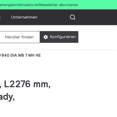
llenangebote
Investoren
Newsletter abonnieren
t
Unternehmen
Konfigurieren
Händler finden
/840 DIA WB 7 WH HE
W, L2276 mm,
ady,