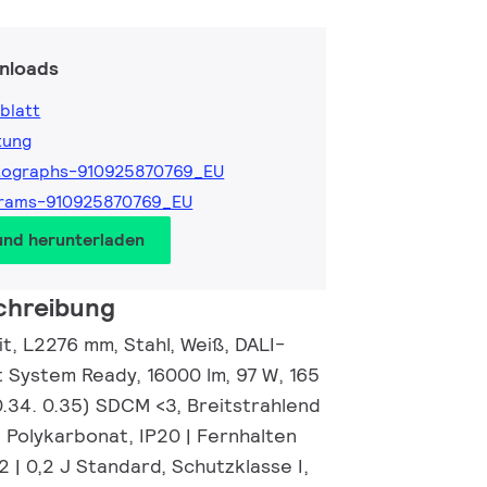
nloads
blatt
tung
tographs-910925870769_EU
grams-910925870769_EU
und herunterladen
chreibung
nit, L2276 mm, Stahl, Weiß, DALI-
 System Ready, 16000 lm, 97 W, 165
0.34. 0.35) SDCM <3, Breitstrahlend
, Polykarbonat, IP20 | Fernhalten
2 | 0,2 J Standard, Schutzklasse I,