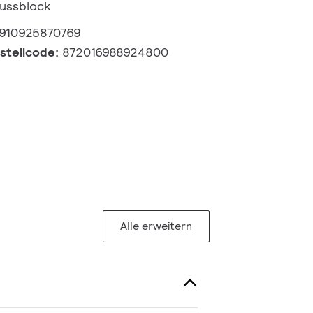
lussblock
910925870769
estellcode:
872016988924800
Alle erweitern