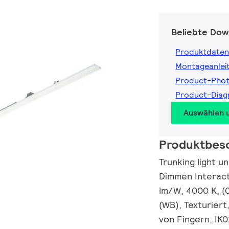
Beliebte Dow
Produktdaten
Montageanlei
Product-Pho
Product-Dia
Auswählen 
Produktbes
Trunking light u
Dimmen Interact
lm/W, 4000 K, (
(WB), Texturiert
von Fingern, IK0