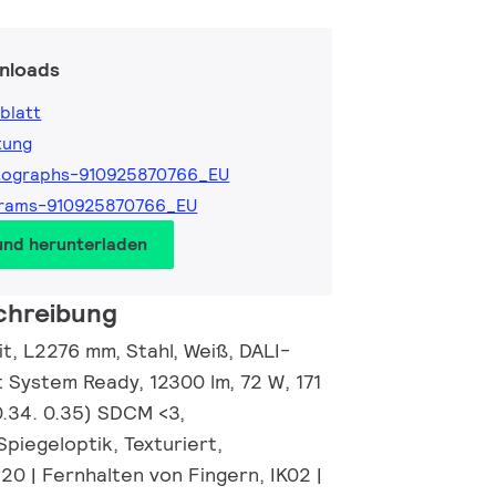
nloads
blatt
tung
tographs-910925870766_EU
grams-910925870766_EU
und herunterladen
chreibung
nit, L2276 mm, Stahl, Weiß, DALI-
 System Ready, 12300 lm, 72 W, 171
0.34. 0.35) SDCM <3,
piegeloptik, Texturiert,
20 | Fernhalten von Fingern, IK02 |