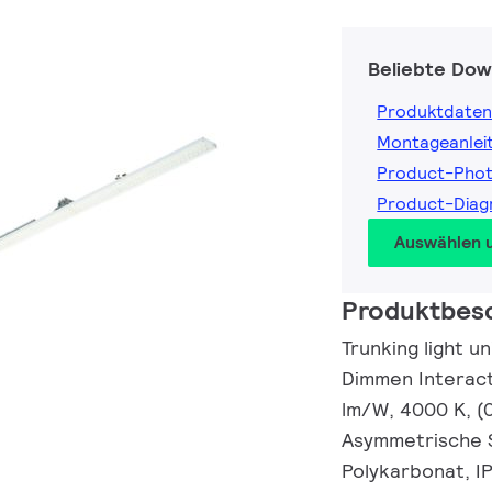
Beliebte Dow
Produktdaten
Montageanlei
Product-Pho
Product-Dia
Auswählen 
Produktbes
Trunking light u
Dimmen Interact
lm/W, 4000 K, (
Asymmetrische S
Polykarbonat, IP