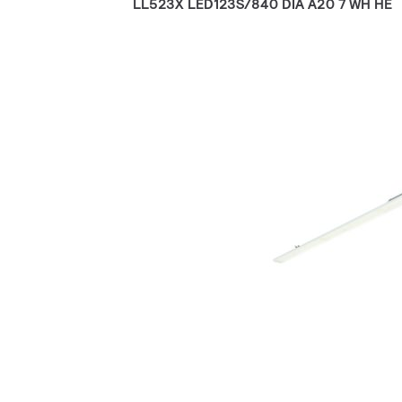
LL523X LED123S/840 DIA A20 7 WH HE