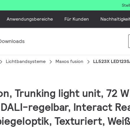
Ste
Anwendungsbereiche
Für Kunden
Nachhaltigkei
Downloads
Lichtbandsysteme
Maxos fusion
LL523X LED123S
on, Trunking light unit, 72 
 DALI-regelbar, Interact Re
egeloptik, Texturiert, Weiß