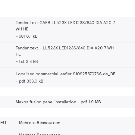
Tender text GAEB LL523X LED123S/840 DIA A20 7
WH HE
x81 6.1 kB
Tender text - LL523X LED123S/840 DIA A20 7 WH
HE
txt 3.4 kB
Localized commercial leaflet 910925870766 de_DE
pdf 333.0 kB
Maxos fusion panel installation
pdf 1.9 MB
_EU
Mehrere Ressourcen
Mehrere Ressourcen