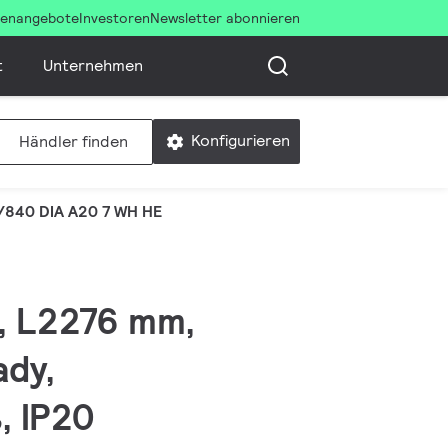
llenangebote
Investoren
Newsletter abonnieren
t
Unternehmen
Konfigurieren
Händler finden
/840 DIA A20 7 WH HE
W, L2276 mm,
ady,
, IP20