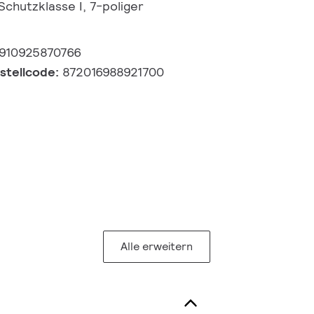
Schutzklasse I, 7-poliger
910925870766
estellcode:
872016988921700
Alle erweitern