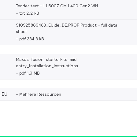
Tender text - LL500Z CM L400 Gen2 WH
txt 2.2 kB
910925869483_EU.de_DE.PROF Product - full data
sheet
pdf 334.3 kB
Maxos_fusion_starterkits_mid
entry_Installation_instructions
pdf 1.9 MB
_EU
Mehrere Ressourcen