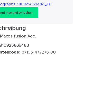
tographs-910925869483_EU
und herunterladen
chreibung
 Maxos fusion Acc.
910925869483
estellcode:
871951477273100