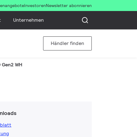
llenangebote
Investoren
Newsletter abonnieren
t
Unternehmen
Händler finden
0 Gen2 WH
nloads
blatt
tung