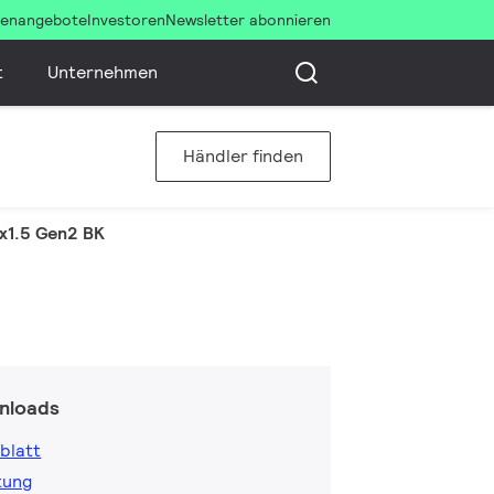
llenangebote
Investoren
Newsletter abonnieren
t
Unternehmen
Händler finden
x1.5 Gen2 BK
nloads
blatt
tung