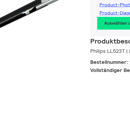
Product-Pho
Product-Dia
Auswählen 
Produktbes
Philips LL523T |
Bestellnummer:
Vollständiger B