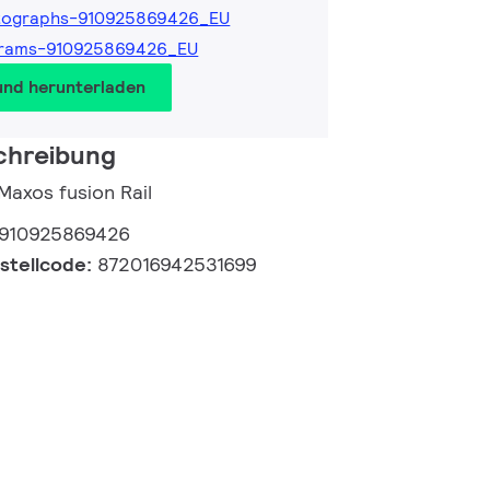
tographs-910925869426_EU
grams-910925869426_EU
und herunterladen
chreibung
 Maxos fusion Rail
910925869426
estellcode:
872016942531699